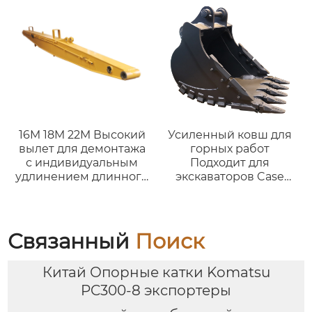
16M 18M 22M Высокий
Усиленный ковш для
вылет для демонтажа
горных работ
с индивидуальным
Подходит для
удлинением длинного
экскаваторов Case
вылета для
CX350A, CX360B и
экскаваторов на 25-50
техники 28-35 тонн
тонн
Связанный
Поиск
Китай Опорные катки Komatsu
PC300-8 экспортеры