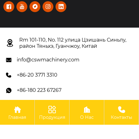





Rm 101-110, No. 112 улица Цзишань Синьлу,

район Тяньхэ, Гуанчжоу, Китай
info@cswmachinery.com

+86-20 3771 3310

+86-180 223 67267





Авторское право©OOO Гуанчжоу CSW Machinery Co.,
Главная
Продукция
О Нас
Контакты
Limited