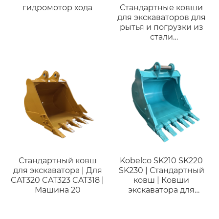
гидромотор хода
Стандартные ковши
для экскаваторов для
рытья и погрузки из
стали
Q355/Q460/NM400
высокого качества и
недорогие для Hitachi
EX330 (28-35 тонн)
Стандартный ковш
Kobelco SK210 SK220
для экскаватора | Для
SK230 | Стандартный
CAT320 CAT323 CAT318 |
ковш | Ковши
Машина 20
экскаватора для
копания для
экскаватора 21 тонны