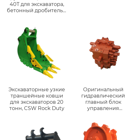
40T для экскаватора,
бетонный дробитель с
мощной силой
разрушения для
сноса.
Экскаваторные узкие
Оригинальный
траншейные ковши
гидравлический
для экскаваторов 20
главный блок
тонн, CSW Rock Duty
управления
экскаватором для
Kobelco SK200-8