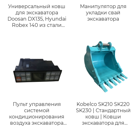
Универсальный ковш
Манипулятор для
для экскаватора
укладки свай
Doosan DX135, Hyundai
экскаватора
Robex 140 из стали
AR400
Пульт управления
Kobelco SK210 SK220
системой
SK230 | Стандартный
кондиционирования
ковш | Ковши
воздуха экскаватора
экскаватора для
для запасных частей
копания для
строительной техники
экскаватора 21 тонны