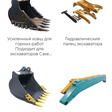
производитель
запасных частей
гусеничного
ограждения
Усиленный ковш для
Гидравлический
горных работ
палец экскаватора
Подходит для
экскаваторов Case
CX350A, CX360B и
техники 28-35 тонн