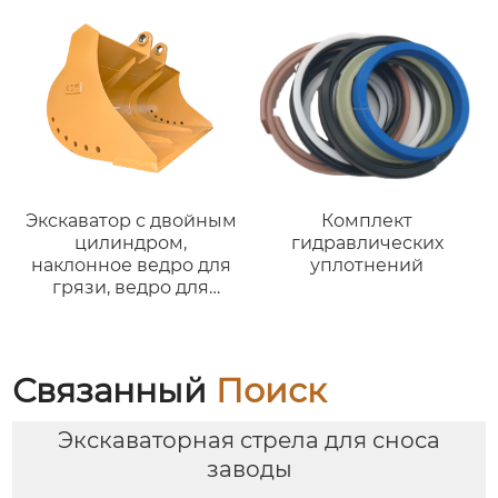
SY 138-8 SY215-8
Экскаватор с двойным
Комплект
цилиндром,
гидравлических
наклонное ведро для
уплотнений
грязи, ведро для
очистки с двойным
цилиндром для R200
DX200 DH200,
подходит для мини-
Связанный
Поиск
машины весом 20
тонн.
Экскаваторная стрела для сноса
заводы