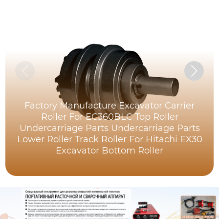
Factory Manufacture Excavator Carrier
Roller For EC360BLC Top Roller
Undercarriage Parts Undercarriage Parts
Lower Roller Track Roller For Hitachi EX30
Excavator Bottom Roller