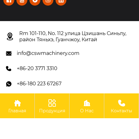
Rm 101-110, No. 112 улица Цзишань Синьлу,

район Тяньхэ, Гуанчжоу, Китай
info@cswmachinery.com

+86-20 3771 3310

+86-180 223 67267





Авторское право©OOO Гуанчжоу CSW Machinery Co.,
Главная
Продукция
О Нас
Контакты
Limited