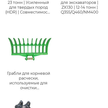
23 тонн | Усиленный
для экскаваторов |
для твердых пород
ZX130 | 12-14 тонн |
(HDR) | Совместимость
Q355/Q460/NM400
с XCMG
XE210/XE215/XE230 |
Горный ковш
Грабли для корневой
расчески,
используемые для
очистки
сельскохозяйственных
работ, различные
типы для Komatsu
PC120 для