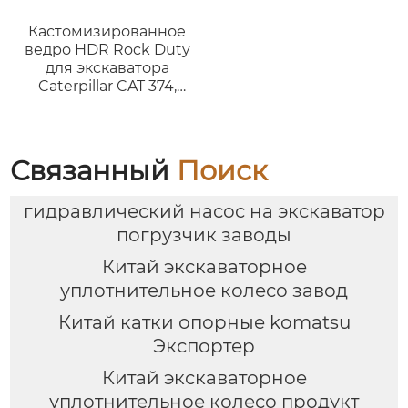
Кастомизированное
ведро HDR Rock Duty
для экскаватора
Caterpillar CAT 374,
подходящее для
экскаваторов весом 65
– 75 тонн,
высококачественное
Связанный
Поиск
ведро для горных
работ.
гидравлический насос на экскаватор
погрузчик заводы
Китай экскаваторное
уплотнительное колесо завод
Китай катки опорные komatsu
Экспортер
Китай экскаваторное
уплотнительное колесо продукт