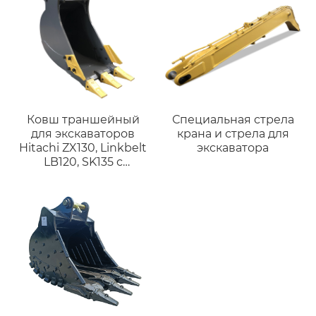
экскаваторов 12-17
тонн
Ковш траншейный
Специальная стрела
для экскаваторов
крана и стрела для
Hitachi ZX130, Linkbelt
экскаватора
LB120, SK135 с
шириной 450 мм