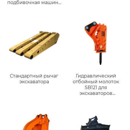
подбивочная машина
Виброплита для
экскаватора 3-35 тонн
…
Стандартный рычаг
Гидравлический
экскаватора
отбойный молоток
SB121 для
экскаваторов
грузоподъемностью
от 28 до 35 тонн