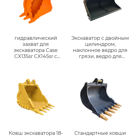
гидравлический
Экскаватор с двойным
захват для
цилиндром,
экскаватора Case
наклонное ведро для
CX135sr CX145sr с
грязи, ведро для
пальцем
очистки с двойным
цилиндром для R200
DX200 DH200,
подходит для мини-
машины весом 20
тонн.
Ковш экскаватора 18-
Стандартные ковши