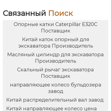
выключатель типа
гусеничного
молотковой коробки
ограждения
Гидравлического
экскаватора
Связанный
Поиск
выключателя
производитель
запасных частей
Опорные катки Caterpillar E320C
гусеничного
ограждения
Поставщик
Китай каток опорный для
экскаватора Производитель
Масляный цилиндр для экскаватора
Производитель
Скальный рычаг экскаватора
Поставщик
направляющее колесо бульдозера
завод
Китай распределительный вал завод
Китай направляющее колесо цена