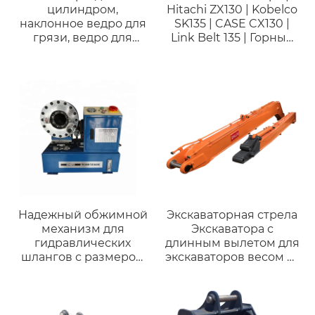
цилиндром,
Hitachi ZX130 | Kobelco
наклонное ведро для
SK135 | CASE CX130 |
грязи, ведро для
Link Belt 135 | Горный
очистки с двойным
копающий ковш
цилиндром для R200
DX200 DH200,
подходит для мини-
машины весом 20
тонн.
Надежный обжимной
Экскаваторная стрела
механизм для
Экскаватора с
гидравлических
длинным вылетом для
шлангов с размером
экскаваторов весом от
обжима до 2 дюймов
6 до 125 тонн Caterpillar
Гарантия качества на
CAT308/Komatsu
3 года
PC80/Hitachi ZX85