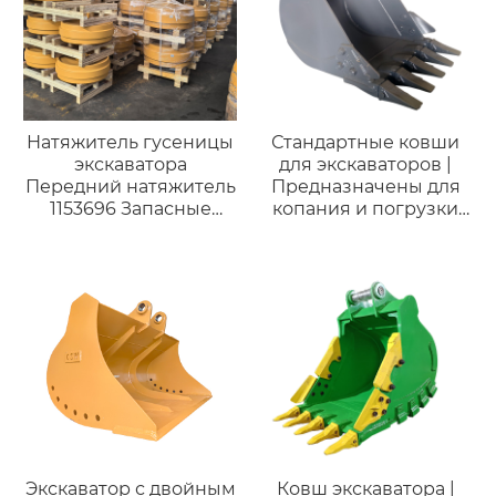
Натяжитель гусеницы
Стандартные ковши
экскаватора
для экскаваторов |
Передний натяжитель
Предназначены для
1153696 Запасные
копания и погрузки
части для ходовой
Q355/Q460/NM400 |
части Caterpillar CAT
Высококачественные
325B
и недорогие для
Doosan DX130 12-14
тонн
Экскаватор с двойным
Ковш экскаватора |