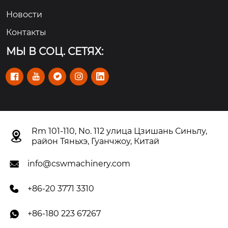
Новости
Контакты
МЫ В СОЦ. СЕТЯХ:





Rm 101-110, No. 112 улица Цзишань Синьлу,

район Тяньхэ, Гуанчжоу, Китай
info@cswmachinery.com

+86-20 3771 3310

+86-180 223 67267
