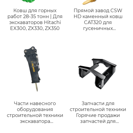
Ковш для горных
Прямой завод CSW
работ 28-35 тонн | Для
HD каменный ковш
экскаваторов Hitachi
CAT320 для
EX300, ZX330, ZX350
гусеничных
экскаваторов,
подходит для 18-23 т,
Большие Тяжелые
ведра для
строительства, снос
Части навесного
Запчасти для
оборудования
строительной техники
строительной техники
Горячие продажи
экскаватора
запчастей для
Гидравлический
ходовой части