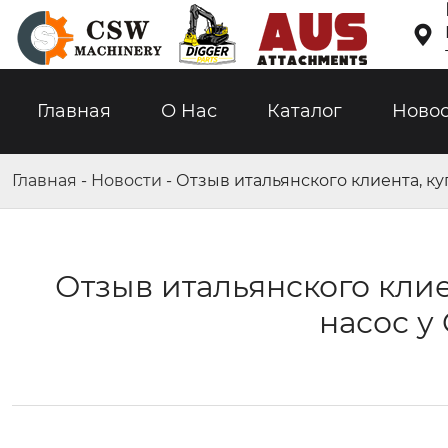

Главная
О Hас
Каталог
Ново
Главная
-
Новости
-
Отзыв итальянского клиента, к
Отзыв итальянского кли
насос у