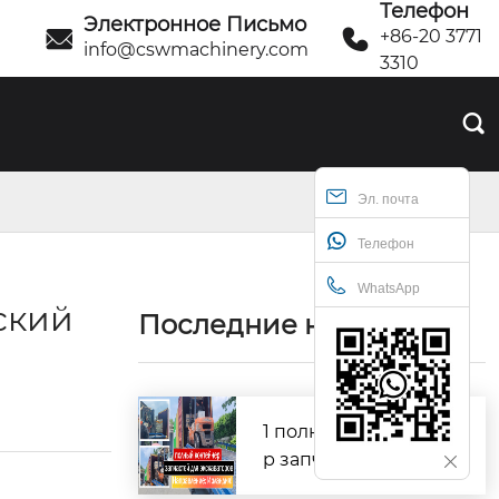
Телефон
Электронное Письмо


+86-20 3771
info@cswmachinery.com
3310

Эл. почта
Телефон
WhatsApp
ский
Последние новости
1 полный контейне
р запчастей для экс
каваторов! Направл