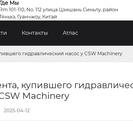
Где Мы
Rm 101-110, No. 112 улица Цзишань Синьлу, район
Тяньхэ, Гуанчжоу, Китай
сти
Контакты
Атлас
упившего гидравлический насос у CSW Machinery
ента, купившего гидравличе
 CSW Machinery
2025-04-12