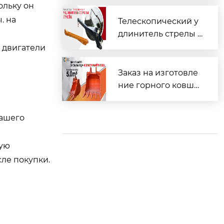
ольку он
ение: Ирландия!
. на
Телескопический у
длинитель стрелы э
кскаватора с гусько
 двигатели
м
Заказ на изготовле
ние горного ковша
объемом 5,0 м³ для
экскаватора Hitachi
вашего
ZX870 успешно вып
олнен
ную
ле покупки.