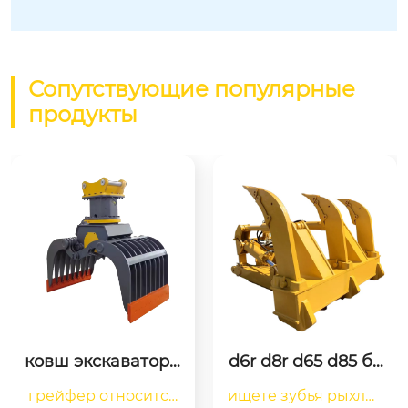
Сопутствующие популярные
продукты
ковш экскаватора 
d6r d8r d65 d85 бу
захватывает брев
льдозерный рыхл
грейфер относится
ищете зубья рыхлит
но для демонтаж
итель