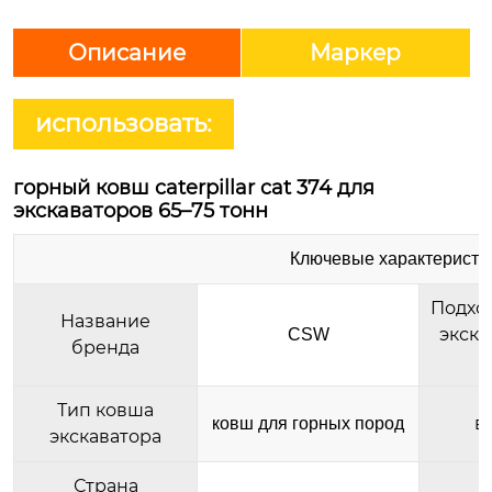
Описание
Маркер
использовать:
горный ковш caterpillar cat 374 для
экскаваторов 65–75 тонн
Ключевые характеристи
Подхо
Название
экска
CSW
бренда
(
Тип ковша
в
ковш для горных пород
экскаватора
Страна