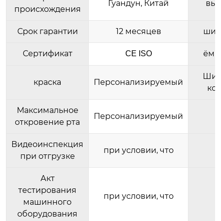
Гуандун, Китай
выс
происхождения
Срок гарантии
12 месяцев
шир
Сертификат
ёмк
CE ISO
Шир
краска
Персонализируемый
ко
Максимальное
Персонализируемый
откровение рта
Видеоинспекция
при условии, что
при отгрузке
Акт
тестирования
при условии, что
машинного
оборудования