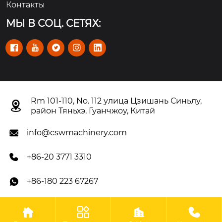
Контакты
МЫ В СОЦ. СЕТЯХ:





Rm 101-110, No. 112 улица Цзишань Синьлу,

район Тяньхэ, Гуанчжоу, Китай
info@cswmachinery.com

+86-20 3771 3310

+86-180 223 67267





Авторское право©OOO Гуанчжоу CSW Machinery Co.,