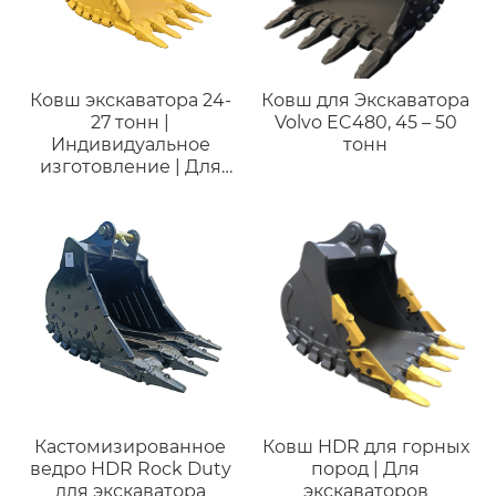
Ковш экскаватора 24-
Ковш для Экскаватора
27 тонн |
Volvo EC480, 45 – 50
Индивидуальное
тонн
изготовление | Для
JCB 240
Кастомизированное
Ковш HDR для горных
ведро HDR Rock Duty
пород | Для
для экскаватора
экскаваторов