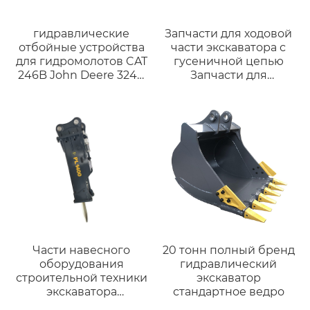
гидравлические
Запчасти для ходовой
отбойные устройства
части экскаватора с
для гидромолотов CAT
гусеничной цепью
246B John Deere 324G
Запчасти для
с бортовым
экскаватора-
поворотом
бульдозера с
гусеничной цепью
для KOMATSU PC200-5
PC200-6 20Y-32-00013
45 ЗВЕНЬЕВ
Части навесного
20 тонн полный бренд
оборудования
гидравлический
строительной техники
экскаватор
экскаватора
стандартное ведро
Гидравлический