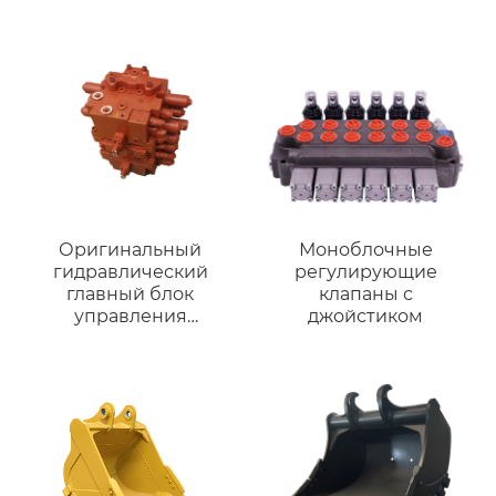
выключатель типа
молотковой коробки
Гидравлического
выключателя
Оригинальный
Моноблочные
гидравлический
регулирующие
главный блок
клапаны с
управления
джойстиком
экскаватором для
Kobelco SK200-8