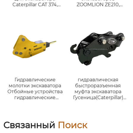
Caterpillar CAT 374,
ZOOMLION ZE210,
подходящее для
ZE230 | Совместим с
экскаваторов весом 65
экскаваторами 18-23
– 75 тонн,
тонн |
высококачественное
Индивидуальное
ведро для горных
изготовление
работ.
Гидравлические
гидравлическая
молотки экскаватора
быстроразъемная
Отбойные устройства
муфта экскаватора
гидравлические
Гусеница(Caterpillar)
молотки экскаватора-
E330 333
погрузчика 3CX
гидравлическая
быстрая навеска для
экскаваторов
Связанный
Поиск
грузоподъемностью