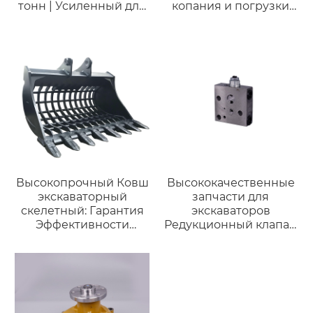
тонн | Усиленный для
копания и погрузки
твердых пород
Q355/Q460/NM400 |
Высококачественные
и недорогие для
Doosan DX130 12-14
тонн
Высокопрочный Ковш
Высококачественные
экскаваторный
запчасти для
скелетный: Гарантия
экскаваторов
Эффективности
Редукционный клапан
Работы в Тяжелых
723-40-71800 для
Условиях
Komatsu PC200-7
PC270-7 PC300-7
Предохранительный
клапан 7234071800