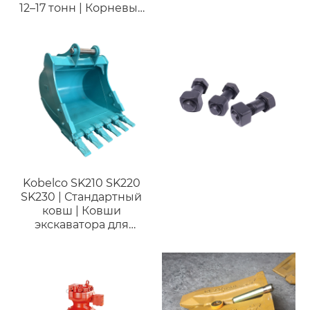
12–17 тонн | Корневые
грабли (стержневые
грабли) для очистки
сельскохозяйственных
и строительных
объектов
Kobelco SK210 SK220
SK230 | Стандартный
ковш | Ковши
экскаватора для
копания для
экскаватора 21 тонны