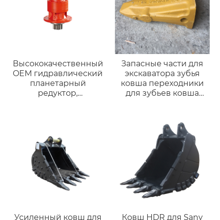
Высококачественный
Запасные части для
OEM гидравлический
экскаватора зубья
планетарный
ковша переходники
редуктор,
для зубьев ковша
гидравлическое
экскаватора
поворотное
хвостовики для
устройство,
ковшей
используемое для
привода
оборудования,
гидравлическоеSwing
устройство SG025
SG025E SG025E-138
поворотный мотор.
Усиленный ковш для
Ковш HDR для Sany