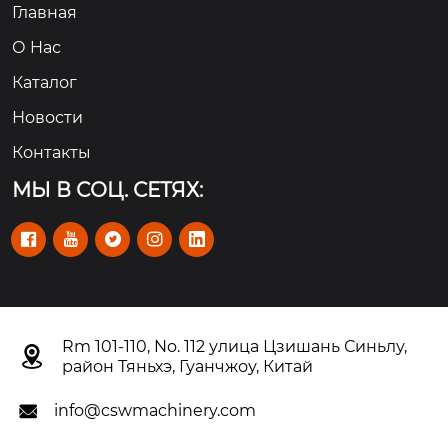
Главная
О Hас
Каталог
Новости
Контакты
МЫ В СОЦ. СЕТЯХ:





Rm 101-110, No. 112 улица Цзишань Синьлу,

район Тяньхэ, Гуанчжоу, Китай
info@cswmachinery.com
