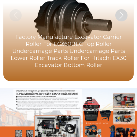
Factory Manufacture Excavator Carrier
Roller For EC360BLC Top Roller
Undercarriage Parts Undercarriage Parts
Lower Roller Track Roller For Hitachi EX30
Excavator Bottom Roller