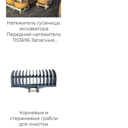
Натяжитель гусеницы
экскаватора
Передний натяжитель
1153696 Запасные
части для ходовой
части Caterpillar CAT
325B
Корневые и
стержневые грабли
для очистки