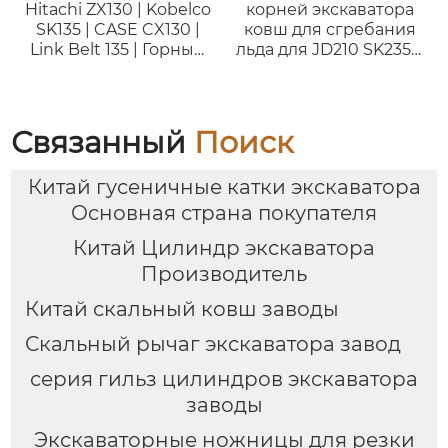
Hitachi ZX130 | Kobelco
корней экскаватора
SK135 | CASE CX130 |
ковш для сгребания
Link Belt 135 | Горный
льда для JD210 SK235sr
копающий ковш
CAT323DL Sumitomo
Связанный
Поиск
Китай гусеничные катки экскаватора
Основная страна покупателя
Китай Цилиндр экскаватора
Производитель
Китай скальный ковш заводы
Скальный рычаг экскаватора завод
серия гильз цилиндров экскаватора
заводы
Экскаваторные ножницы для резки