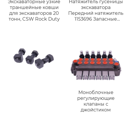
Экскаваторные узкие
Натяжитель гусеницы
траншейные ковши
экскаватора
для экскаваторов 20
Передний натяжитель
тонн, CSW Rock Duty
1153696 Запасные
части для ходовой
части Caterpillar CAT
325B
Моноблочные
регулирующие
клапаны с
джойстиком