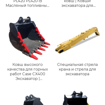
PL420 PL420-B
ковш | Ковши
Масляный топливный
экскаватора для
фильтр, посадочное
копания для
место фильтра, корпус
экскаватора 21 тонны
топливного фильтра
22035807 D11 D12 D13
D16 EC360 Основание
топливного фильтра
VOE23990852
Ковш высокого
Специальная стрела
качества для горных
крана и стрела для
работ Case CX400
экскаватора
Экскаватор |
Совместим с
экскаваторами 38–45
тонн