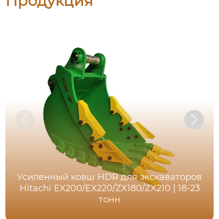
Продукция
Усиленный ковш HDR для экскаваторов
Hitachi EX200/EX220/ZX180/ZX210 | 18-23
тонн