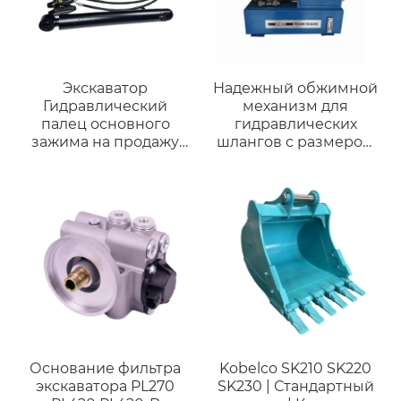
Экскаватор
Надежный обжимной
Гидравлический
механизм для
палец основного
гидравлических
зажима на продажу
шлангов с размером
Высокое качество для
обжима до 2 дюймов
мини-экскаваторов
Гарантия качества на
CAT320E для
3 года
экскаваторов весом
20 тонн
Основание фильтра
Kobelco SK210 SK220
экскаватора PL270
SK230 | Стандартный