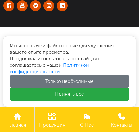
д.





Rm 101-110, No. 112 улица Цзишань Синьлу,

Мы используем файлы cookie для улучшения
район Тяньхэ, Гуанчжоу, Китай
вашего опыта просмотра.
Продолжая использовать этот сайт, вы
info@cswmachinery.com

соглашаетесь с нашей
Политикой
конфиденциальности.
+86-20 3771 3310

Только необходимые
Принять все
+86-180 223 67267





Авторское право©OOO Гуанчжоу CSW Machinery Co.,
Главная
Продукция
О Нас
Контакты
Limited