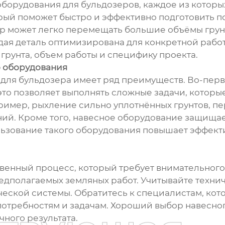
оборудования для бульдозеров, каждое из котор
орый поможет быстро и эффективно подготовить п
р может легко перемещать большие объёмы грунт
ая деталь оптимизирована для конкретной работ
 грунта, объем работы и специфику проекта.
 оборудования
для бульдозера имеет ряд преимуществ. Во-перв
это позволяет выполнять сложные задачи, котор
ример, рыхление сильно уплотнённых грунтов, п
й. Кроме того, навесное оборудование защищает
ользование такого оборудования повышает эффек
твенный процесс, который требует внимательног
редполагаемых земляных работ. Учитывайте техн
ческой системы. Обратитесь к специалистам, кот
отребностям и задачам. Хороший выбор навесног
чного результата.