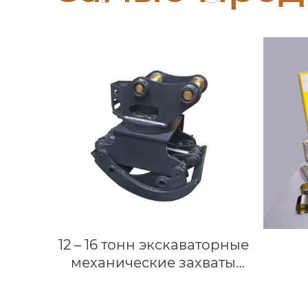
12 – 16 тонн экскаваторные
механические захваты
для экскаваторов JCB
John Deere механический