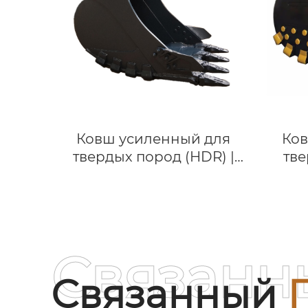
насо
топл
320-
Ковш усиленный для
Ков
твердых пород (HDR) |
тве
Для Sany
Duty)
SY205/SY210/SY215 | Горный
Dae
ковш для экскаваторов
Горн
18-23 тонн
Связанн
Связанный