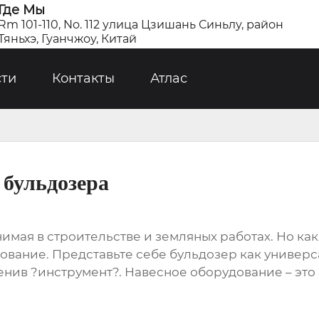
Где Мы
Rm 101-110, No. 112 улица Цзишань Синьлу, район
Тяньхэ, Гуанчжоу, Китай
сти
Контакты
Атлас
 бульдозера
имая в строительстве и земляных работах. Но ка
дование. Представьте себе бульдозер как универ
енив ?инструмент?. Навесное оборудование – это