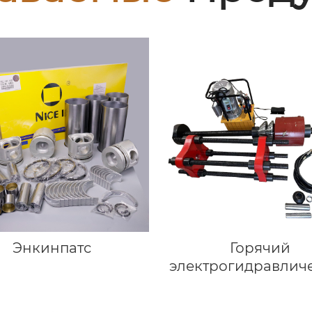
Энкинпатс
Горячий
электрогидравлич
пресс для прод
Портативный Гусе