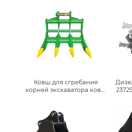
захват для демонтажа
бревен
Ковш для сгребания
Дизе
корней экскаватора ковш
2372
для сгребания льда для
насос
JD210 SK235sr CAT323DL
4QT7
Sumitomo
A49
дви