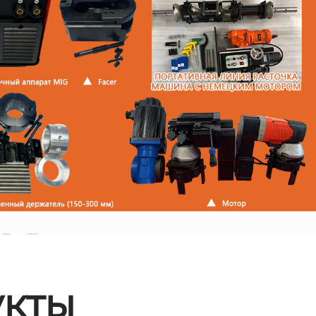
ые
кты