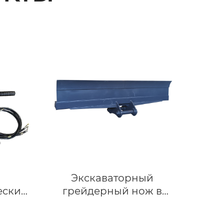
Экскаваторный
еский
грейдерный нож в
ажи
аренду – доступен для 3
ничный
тонн и 26 тонн.