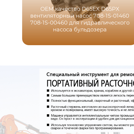
OEM качество D65EX D65PX
вентиляторный насос 708-1S-01460
708-1S-00460 для гидравлического
насоса бульдозера