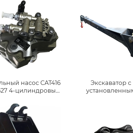
пресс для штифт
втулок 2 в 1 Для уд
гусеничных штиф
Машина для пресс
гусеничных штиф
льный насос CAT416
Экскаватор с
527 4-цилиндровый
установленны
 топливной системы
подъемным устройс
2ZH-1 насос масла
вилочные палле
для погрузчика
вилы для экскавато
0/C490 дизельного
65 тонн.
гателя Дизельный