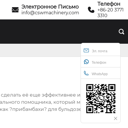
Телефон
Электронное Письмо


+86-20 3771
info@cswmachinery.com
3310

Эл. почта
Телефон
WhatsApp
к сделать её еще эффективнее и
сального помощника, который может
 как ?прибамбахи? для бульдозера,