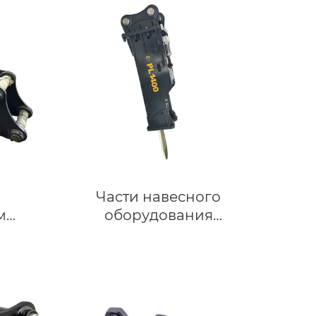
ов и
аления
тов
ования
тов
Части навесного
м
оборудования
твом,
строительной техники
тные
экскаватора
ра 3-
Гидравлический
выключатель типа
молотковой коробки