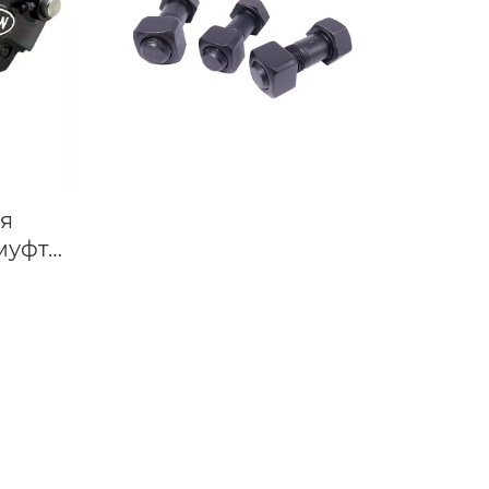
Гидравлического
выключателя
я
муфта
) E330
кая
 для
 30-36